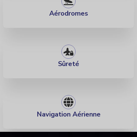
Aérodromes
Sûreté
D
TA
Navigation Aérienne