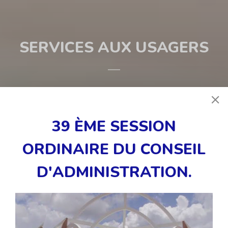
SERVICES AUX USAGERS
Agence Nationale de l’Aviation
Civile
39 ÈME SESSION
ORDINAIRE DU CONSEIL
DG
A
D'ADMINISTRATION
.
Transport Aérien