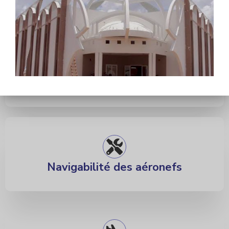
Opérations Aériennes
D
SA
Navigabilité des aéronefs